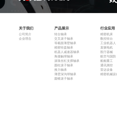
关于我们
产品展示
行业应用
公司简介
转台轴承
精密机床
企业理念
交叉滚子轴承
数控转台
等截面薄壁轴承
工业机器人
精密转盘轴承
直驱电机
机器人减速器轴承
医疗器械
角接触球轴承
航空与国防
滚珠丝杠支撑轴承
船舶重工
圆柱滚子轴承
通讯测控
推力轴承
雷达设备
薄壁深沟球轴承
精密机械设
圆锥滚子轴承