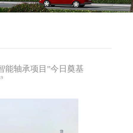
智能轴承项目”今日奠基
19