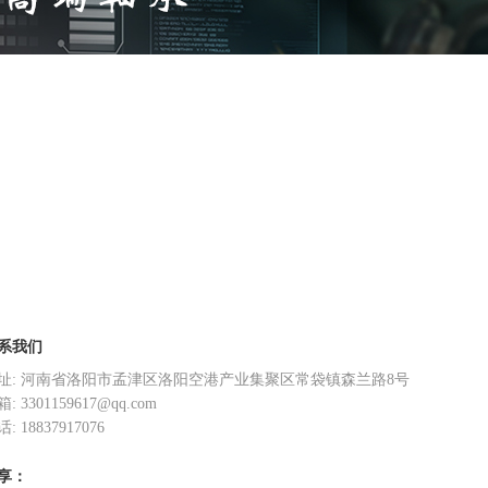
系我们
址: 河南省洛阳市孟津区洛阳空港产业集聚区常袋镇森兰路8号
: 3301159617@qq.com
: 18837917076
享：