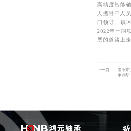
高精度智能
人携骨干人
门领导、镇
2022年一
展的道路上
上一篇
丨
洛阳市
承调研