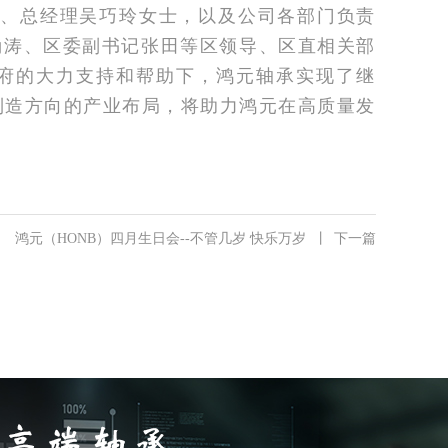
生、总经理吴巧玲女士，以及公司各部门负责
涌涛、区委副书记张田等区领导、区直相关部
府的大力支持和帮助下，鸿元轴承实现了继
制造方向的产业布局，将助力鸿元在高质量发
鸿元（HONB）四月生日会--不管几岁 快乐万岁
丨
下一篇