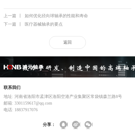
上一篇
丨
如何优化径向球轴承的性能和寿命
下一篇
丨
医疗器械轴承的要点
返回
联系我们
地址: 河南省洛阳市孟津区洛阳空港产业集聚区常袋镇森兰路8号
邮箱: 3301159617@qq.com
电话: 18837917076
分享：