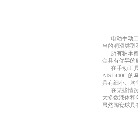
电动手动
当的润滑类型
所有轴承都
金具有优异的
在手动工
AISI 44
具有细小、均
在某些情
大多数液体和
虽然陶瓷球具