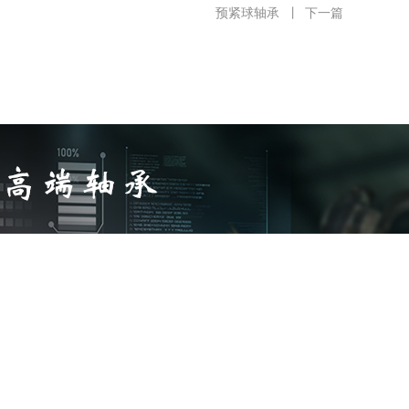
预紧球轴承
丨
下一篇