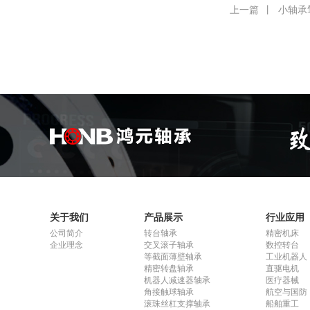
上一篇
丨
小轴承
关于我们
产品展示
行业应用
公司简介
转台轴承
精密机床
企业理念
交叉滚子轴承
数控转台
等截面薄壁轴承
工业机器人
精密转盘轴承
直驱电机
机器人减速器轴承
医疗器械
角接触球轴承
航空与国防
滚珠丝杠支撑轴承
船舶重工