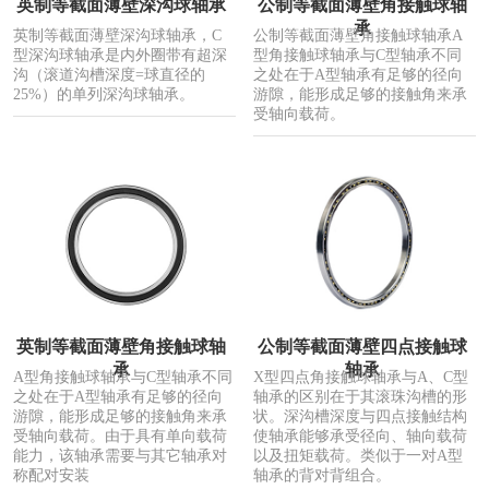
英制等截面薄壁深沟球轴承
公制等截面薄壁角接触球轴
承
英制等截面薄壁深沟球轴承，C
公制等截面薄壁角接触球轴承A
型深沟球轴承是内外圈带有超深
型角接触球轴承与C型轴承不同
沟（滚道沟槽深度=球直径的
之处在于A型轴承有足够的径向
25%）的单列深沟球轴承。
游隙，能形成足够的接触角来承
受轴向载荷。
英制等截面薄壁角接触球轴
公制等截面薄壁四点接触球
承
轴承
A型角接触球轴承与C型轴承不同
X型四点角接触球轴承与A、C型
之处在于A型轴承有足够的径向
轴承的区别在于其滚珠沟槽的形
游隙，能形成足够的接触角来承
状。深沟槽深度与四点接触结构
受轴向载荷。由于具有单向载荷
使轴承能够承受径向、轴向载荷
能力，该轴承需要与其它轴承对
以及扭矩载荷。类似于一对A型
称配对安装
轴承的背对背组合。