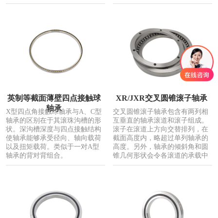
英制等截面薄壁四点接触球
XR/JXR交叉圆锥滚子轴承
轴承
X型四点角接触球轴承与A、C型
交叉圆锥滚子轴承包含有两列相
轴承的区别在于其滚珠沟槽的形
互垂直的轴承滚道和滚子组成。
状。深沟槽深度与四点接触结构
滚子在滚道上方向交替排列，在
使轴承能够承受径向、轴向载荷
截面高度内，略超过单列轴承的
以及扭矩载荷。类似于一对A型
高度。另外，轴承的倾斜角和圆
轴承的背对背组合。
锥几何形状会令各滚道的承载中