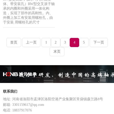
体、带安装孔）RW型交叉滚子轴
承的内圈和外圈采用一体化构
造，实现了部件的高刚性。内、
外圈上加工有安装用螺栓孔，由
于安装 用螺栓孔的尺寸
首页
上一页
1
2
3
4
5
下一页
末页
联系我们
地址: 河南省洛阳市孟津区洛阳空港产业集聚区常袋镇森兰路8号
邮箱: 3301159617@qq.com
电话: 18837917076