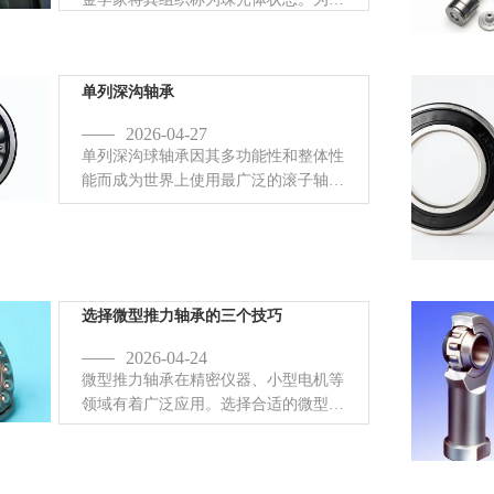
使轴承钢变硬，必须将其加热到非常高
的温度，然后非常迅速地冷却。
单列深沟轴承
2026-04-27
单列深沟球轴承因其多功能性和整体性
能而成为世界上使用最广泛的滚子轴承
类型，其特点是具有深滚道槽。内圈和
外圈的圆弧半径略大于滚珠的半径。并
且它们具有不可分离的环。
选择微型推力轴承的三个技巧
2026-04-24
微型推力轴承在精密仪器、小型电机等
领域有着广泛应用。选择合适的微型推
力轴承对于设备的性能和寿命至关重
要。以下三个技巧可以帮助您更好地选
择：