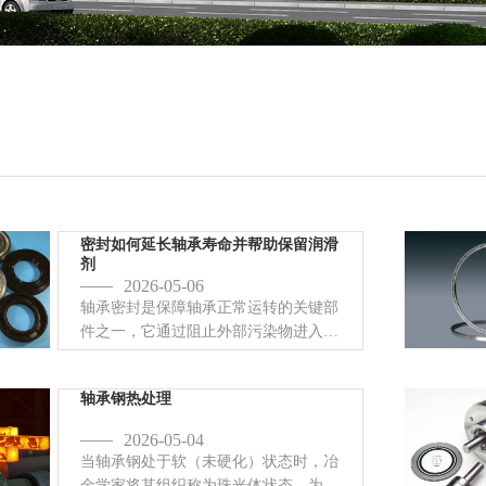
密封如何延长轴承寿命并帮助保留润滑
剂
2026-05-06
轴承密封是保障轴承正常运转的关键部
件之一，它通过阻止外部污染物进入轴
承内部，同时防止润滑脂泄漏，从而延
长轴承的使用寿命。
轴承钢热处理
2026-05-04
当轴承钢处于软（未硬化）状态时，冶
金学家将其组织称为珠光体状态。为了