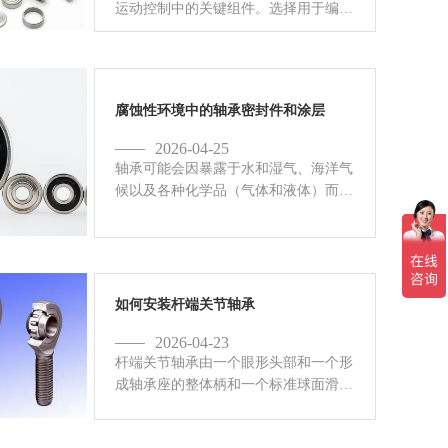
运动控制中的关键组件。选择用于编码
器的正确轴承是提高性能和使用寿命的
重要设计考虑因素。此决策要求工程师
考虑许多变量，包括负载、冲击、振
动、精度要求和环境条件。
腐蚀性环境中的轴承密封件和涂层
2026-04-25
轴承可能会因暴露于水和湿气、海洋气
候以及各种化学品（气体和液体）而受
到侵蚀。在今天的博客中，我们将探讨
在腐蚀性环境中选择密封件和涂料。
如何安装杆端关节轴承
2026-04-23
杆端关节轴承由一个眼形头部和一个形
成轴承座的整体柄和一个标准球面滑动
轴承、一个球面滑动轴承内圈或一个球
面滑动轴承内圈以及头部孔和内圈之间