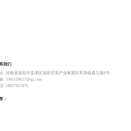
系我们
址: 河南省洛阳市孟津区洛阳空港产业集聚区常袋镇森兰路8号
: 3301159617@qq.com
: 18837917076
享：