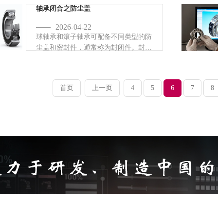
轴承闭合之防尘盖
2026-04-22
球轴承和滚子轴承可配备不同类型的防
尘盖和密封件，通常称为封闭件。封闭
可以防止污染物到达轴承内部的关键表
面，从而延长轴承的使用寿命，并有助
于将润滑剂保留在轴承中。同一轴承上
首页
上一页
4
5
6
7
8
可能提供不同类型的瓶盖。还提供...