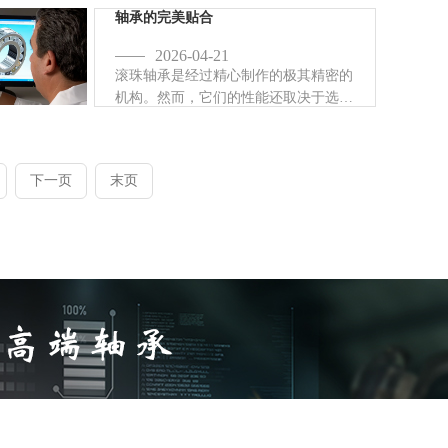
的滑动层组成。通常，杆端关节轴承有
轴承的完美贴合
左旋或右旋内螺纹或外螺纹。
2026-04-21
滚珠轴承是经过精心制作的极其精密的
机构。然而，它们的性能还取决于选择
合适的轴和轴承座配合。如果配合太松
或太紧，性能和设计寿命都会受到影
响。
下一页
末页