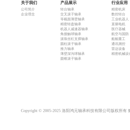
关于我们
产品展示
行业应用
公司简介
转台轴承
精密机床
企业理念
交叉滚子轴承
数控转台
等截面薄壁轴承
工业机器人
精密转盘轴承
直驱电机
机器人减速器轴承
医疗器械
角接触球轴承
航空与国防
滚珠丝杠支撑轴承
船舶重工
圆柱滚子轴承
通讯测控
推力轴承
雷达设备
薄壁深沟球轴承
精密机械设
圆锥滚子轴承
Copyright © 2005-2025 洛阳鸿元轴承科技有限公司版权所有