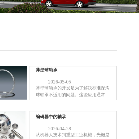
薄壁球轴承
2026-05-05
薄壁球轴承的开发是为了解决标准深沟
球轴承不适用的问题。这些应用通常存
在空间限制、重量问题以及负载和扭矩
要求需要使用滚珠轴承。业内使用了多
种定义，其中一种更常见的定义是当孔
编码器中的轴承
径大于径向横截面的 4 倍以上...
2026-04-28
从机器人技术到重型工业机械，光栅是