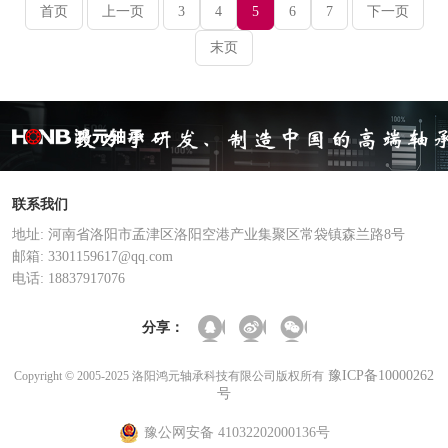
首页
上一页
3
4
5
6
7
下一页
末页
联系我们
地址: 河南省洛阳市孟津区洛阳空港产业集聚区常袋镇森兰路8号
邮箱: 3301159617@qq.com
电话: 18837917076
分享：
豫ICP备10000262
Copyright © 2005-2025 洛阳鸿元轴承科技有限公司版权所有
号
豫公网安备 41032202000136号