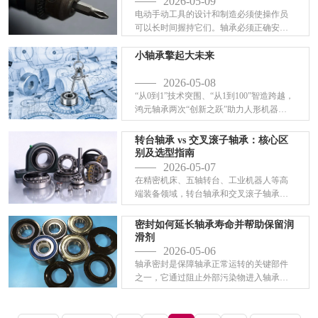
2026-05-09
电动手动工具的设计和制造必须使操作员
可以长时间握持它们。轴承必须正确安
装，具有适当的预载荷，并具有适当的润
滑类型和润滑量，以最大限度地降低运行
小轴承擎起大未来
温度。
2026-05-08
“从0到1”技术突围、“从1到100”智造跨越，
鸿元轴承两次“创新之跃”助力人形机器人
未来产业崛起
转台轴承 vs 交叉滚子轴承：核心区
别及选型指南
2026-05-07
在精密机床、五轴转台、工业机器人等高
端装备领域，转台轴承和交叉滚子轴承都
是“核心关节级”部件，都能同时承受轴
向、径向载荷和倾覆力矩，帮设备实现高
密封如何延长轴承寿命并帮助保留润
精度回转。但很多工程师选型时总会纠
滑剂
结：两者到底差在哪？该...
2026-05-06
轴承密封是保障轴承正常运转的关键部件
之一，它通过阻止外部污染物进入轴承内
部，同时防止润滑脂泄漏，从而延长轴承
的使用寿命。